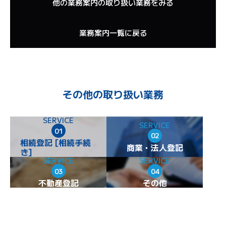
他の業務案内の取り扱い業務をみる
業務案内一覧に戻る
その他の取り扱い業務
SERVICE
SERVICE
01
02
相続登記 [相続手続
商業・法人登記
き]
SERVICE
SERVICE
03
04
不動産登記
その他