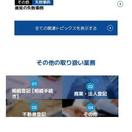
その他
失敗事例
後見の失敗事例
全ての関連トピックスを表示する
その他の取り扱い業務
SERVICE
SERVICE
01
02
相続登記 [相続手続
商業・法人登記
き]
SERVICE
SERVICE
03
04
不動産登記
その他