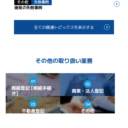
その他
失敗事例
後見の失敗事例
全ての関連トピックスを表示する
その他の取り扱い業務
SERVICE
SERVICE
01
02
相続登記 [相続手続
商業・法人登記
き]
SERVICE
SERVICE
03
04
不動産登記
その他