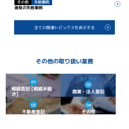
その他
失敗事例
後見の失敗事例
全ての関連トピックスを表示する
その他の取り扱い業務
SERVICE
SERVICE
01
02
相続登記 [相続手続
商業・法人登記
き]
SERVICE
SERVICE
03
04
不動産登記
その他